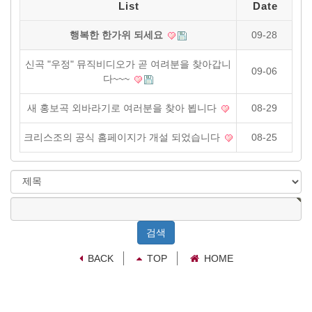
L i s t
D a t e
행복한 한가위 되세요
09-28
신곡 "우정" 뮤직비디오가 곧 여려분을 찾아갑니
09-06
다~~~
새 홍보곡 외바라기로 여러분을 찾아 뵙니다
08-29
크리스조의 공식 홈페이지가 개설 되었습니다
08-25
검
색
검
대
색
상
어
필
BACK
TOP
수
HOME