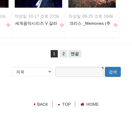
416
작성일
10-17 조회 2236
작성일
08-25 조회 1846
세계음악시리즈 V 갈라
크리스 _Memories (추
콘서트
억) _ MV
1
2
맨끝
검
검
색
색
대
어
필
상
수
BACK
TOP
HOME