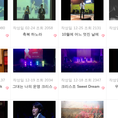
980
작성일
02-24 조회 2058
작성일
12-25 조회 2131
작성
축복 하노라
10월에 어느 멋진 날에
137
작성일
12-19 조회 2034
작성일
12-18 조회 2347
작성
k
그대는 나의 운명 크리스
크리스조 Sweet Dream
마스 콘서트
Christmas Concert