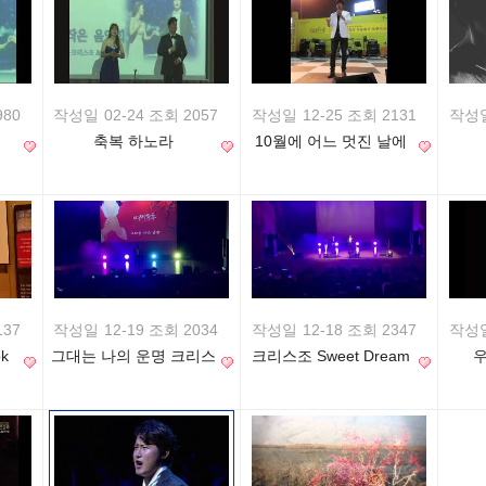
980
작성일
02-24 조회 2057
작성일
12-25 조회 2131
작성
축복 하노라
10월에 어느 멋진 날에
137
작성일
12-19 조회 2034
작성일
12-18 조회 2347
작성
k
그대는 나의 운명 크리스
크리스조 Sweet Dream
마스 콘서트
Christmas Concert