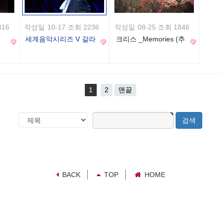
416
작성일
10-17 조회 2236
작성일
08-25 조회 1846
세계음악시리즈 V 갈라
크리스 _Memories (추
콘서트
억) _ MV
1
2
맨끝
검
검
색
색
대
어
필
상
수
BACK
TOP
HOME